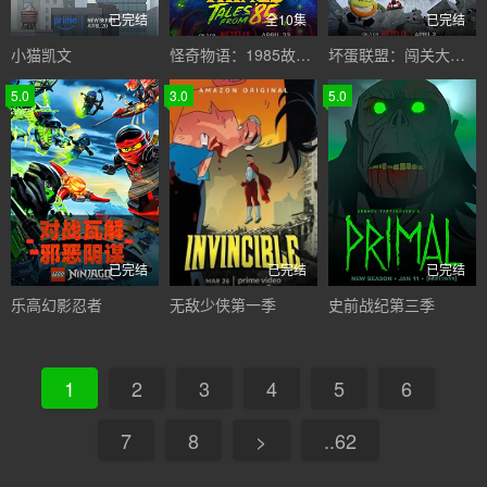
已完结
全10集
已完结
小猫凯文
怪奇物语：1985故事集
坏蛋联盟：闯关大行动第二季
5.0
3.0
5.0
已完结
已完结
已完结
乐高幻影忍者
无敌少侠第一季
史前战纪第三季
1
2
3
4
5
6
7
8
>
..62