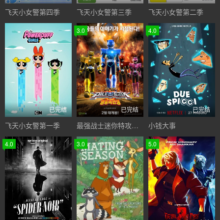
飞天小女警第四季
飞天小女警第三季
飞天小女警第二季
3.0
4.0
已完结
已完结
已完结
飞天小女警第一季
最强战士迷你特攻队：英雄的诞生
小钱大事
4.0
3.0
5.0