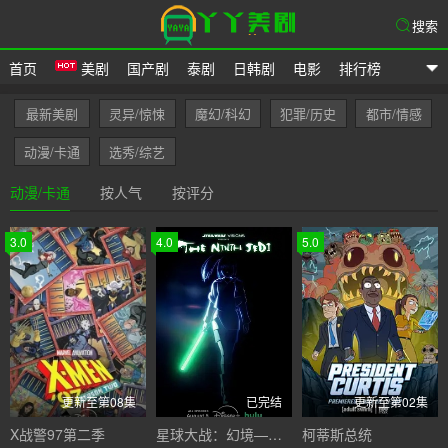
搜索
首页
美剧
国产剧
泰剧
日韩剧
电影
排行榜
爱美剧网
最新美剧
灵异/惊悚
魔幻/科幻
犯罪/历史
都市/情感
动漫/卡通
选秀/综艺
动漫/卡通
按人气
按评分
3.0
4.0
5.0
更新至第08集
已完结
更新至第02集
X战警97第二季
星球大战：幻境—第九个绝地武士
柯蒂斯总统