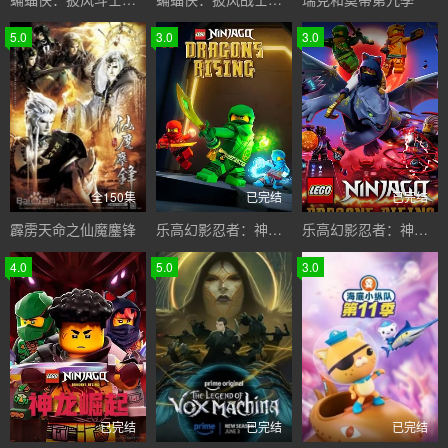
5.0
3.0
3.0
全150集
已完结
已完结
霹雳天命之仙魔鏖锋
乐高幻影忍者：神龙崛起
乐高幻影忍者：神龙崛起第二季
4.0
5.0
3.0
已完结
已完结
已完结