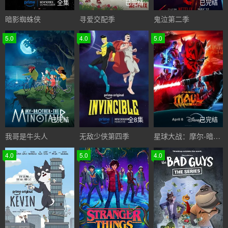
全集
已完结
已完结
暗影蜘蛛侠
寻爱交配季
鬼泣第二季
5.0
4.0
5.0
已完结
全8集
已完结
我哥是牛头人
无敌少侠第四季
星球大战：摩尔-暗影之王
4.0
5.0
4.0