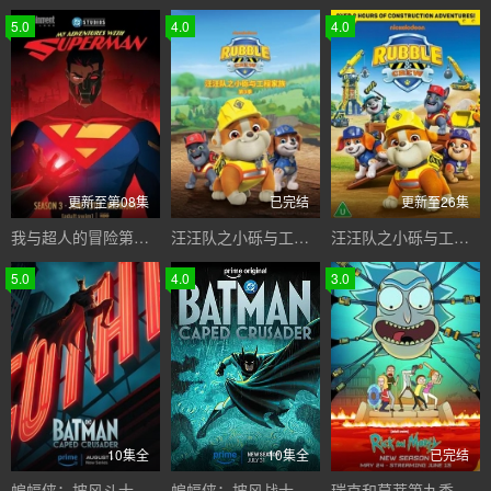
5.0
4.0
4.0
更新至第08集
已完结
更新至26集
我与超人的冒险第三季
汪汪队之小砾与工程家族第三季国语
汪汪队之小砾与工程家族第三季
5.0
4.0
3.0
10集全
10集全
已完结
蝙蝠侠：披风斗士第一季
蝙蝠侠：披风战士第二季
瑞克和莫蒂第九季