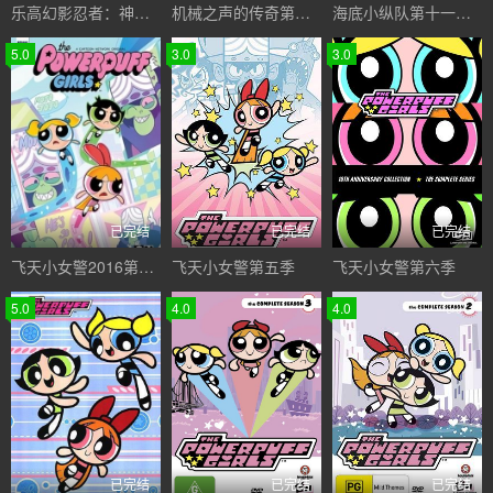
乐高幻影忍者：神龙崛起第三季
机械之声的传奇第四季
海底小纵队第十一季国语
5.0
3.0
3.0
已完结
已完结
已完结
飞天小女警2016第一季
飞天小女警第五季
飞天小女警第六季
5.0
4.0
4.0
已完结
已完结
已完结