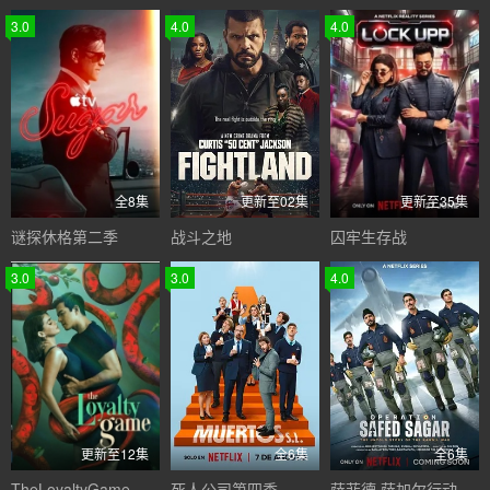
3.0
4.0
4.0
全8集
更新至02集
更新至35集
谜探休格第二季
战斗之地
囚牢生存战
3.0
3.0
4.0
更新至12集
全6集
全6集
TheLoyaltyGame
死人公司第四季
萨菲德·萨加尔行动