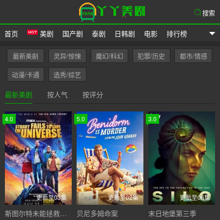
搜索
首页
美剧
国产剧
泰剧
日韩剧
电影
排行榜
爱美剧网
最新美剧
灵异/惊悚
魔幻/科幻
犯罪/历史
都市/情感
动漫/卡通
选秀/综艺
最新美剧
按人气
按评分
4.0
5.0
3.0
更新至03集
更新至02集
更新至06集
斯图尔特未能拯救宇宙
贝尼多姆命案
末日地堡第三季