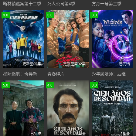
断林镇谜案第十二季
死人公司第4季
方舟一号第三季
3.0
3.0
3.0
更新至03集
更新至第02集
已完结
星际迷航：奇异新世界第四季
青春碎片
少年魔法师：后继者第三季
5.0
4.0
3.0
已完结
8集全
8集全