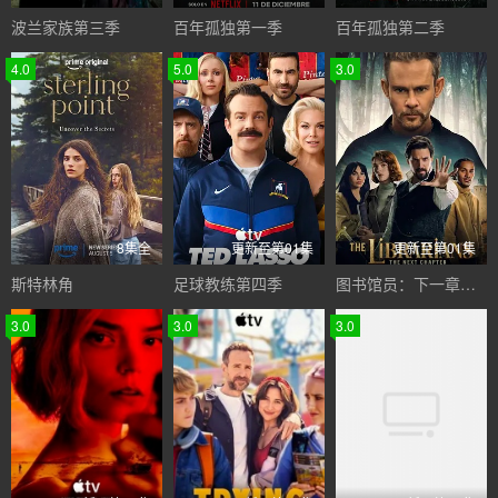
波兰家族第三季
百年孤独第一季
百年孤独第二季
4.0
5.0
3.0
8集全
更新至第01集
更新至第01集
斯特林角
足球教练第四季
图书馆员：下一章第二季
3.0
3.0
3.0