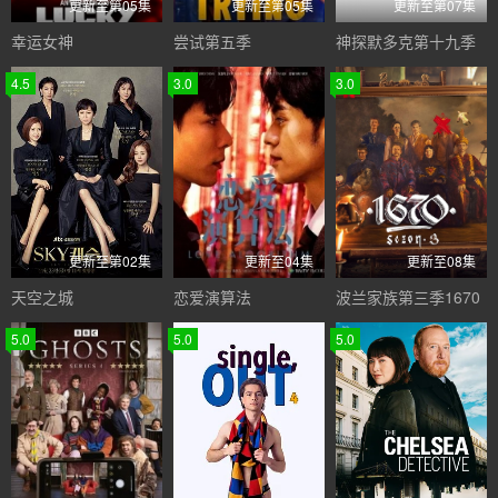
更新至第05集
更新至第05集
更新至第07集
幸运女神
尝试第五季
神探默多克第十九季
4.5
3.0
3.0
更新至第02集
更新至04集
更新至08集
天空之城
恋爱演算法
波兰家族第三季1670
5.0
5.0
5.0