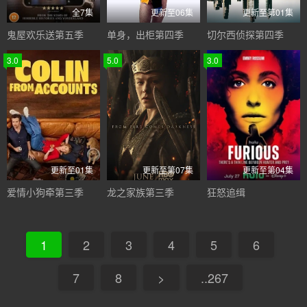
全7集
更新至06集
更新至第01集
鬼屋欢乐送第五季
单身，出柜第四季
切尔西侦探第四季
3.0
5.0
3.0
更新至01集
更新至第07集
更新至第04集
爱情小狗牵第三季
龙之家族第三季
狂怒追缉
1
2
3
4
5
6
7
8
>
..267