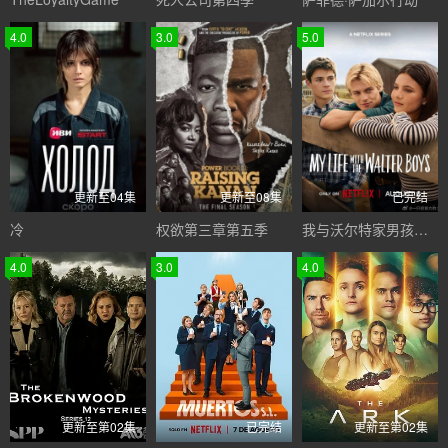
4.0
3.0
5.0
更新至04集
更新至08集
已完结
冷
权欲第三章第五季
我与沃尔特家男孩的生活第三季
4.0
3.0
4.0
更新至第02集
已完结
更新至第02集