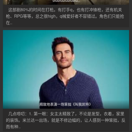
biubiubiubiubiu..
这部剧80%的时间在打枪。有打手q，也有打冲锋枪，还有机关
枪、RPG等等，总之很high，q械爱好者不容错过。角色们只能抢
在..
精致地表演一场笨拙《叫我凯特》
几点唠叨：1. 第一眼：女主太精致了，不论是发型，衣着，家里
的装饰。米兰达一出场，就是不修边幅的，让人感到一种笨拙，反
而有种..