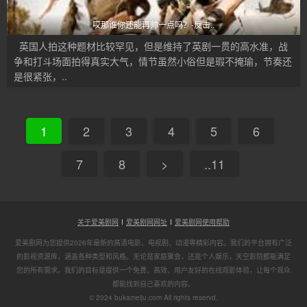
哎那谁你还能再帅一点吗？-反击..
英国人拍这种题材比较罕见，但是维持了英剧一贯的高水准，战
争和打斗场面拍得真实大气，情节虽然小俗但是瑕不掩瑜，节奏还
是很紧张，..
1
2
3
4
5
6
7
8
>
..11
关于爱美剧网
爱美剧网网址
爱美剧网使用帮助
爱美剧网为您提供2026年最新的高清电影、电视剧、动漫等精彩内容。我们的平台拥有广泛
的影视资源库，涵盖各种类型和风格。无论是家庭聚会，还是个人娱乐，天空影院都能满足
您的所有需求。我们的目标是提供一个免费、高效、用户友好的在线观影体验，让每个观众
都能找到自己喜欢的内容。
© 2024 bukameiju.com All rights reservd.