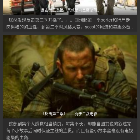
反击第三季第一集就是向黑鹰坠落..
居然发现反击第三季开播了。。。回想起第一季porter和行尸走
肉男猪的的血性，到第二季时风格大变，sccot的风流和每集必备..
《反击第二季》——弱于二战电影..
这部剧集个人感觉相当精良，每集不长，却能自圆其说的叙述完
每个小故事后同时保证主线的连贯。而且有些小故事丝毫没有电视
剧集的主角..