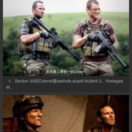
反击第三季扒一扒Strike ..
1、Section 20的Colonel是asshole,stupid bullshit 2、Hostages
中..