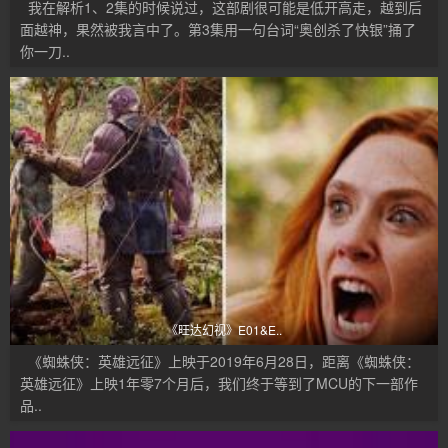
我在解析1、2集的时候说过，这部剧很可能是低开高走，越到后
面越神，果然被我言中了。第3集用一句台词“奥创杀了快银”捅了
你一刀..
《旺达幻视》E01&E..
《蜘蛛侠：英雄远征》上映于2019年6月28日，距离《蜘蛛侠：
英雄远征》上映1年零7个月后，我们终于等到了MCU的下一部作
品..