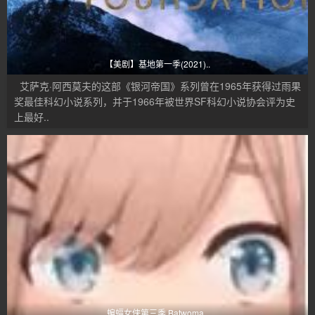
【美剧】基地第一季(2021)..
艾萨克·阿西莫夫的这部《银河帝国》系列曾在1965年获得过雨果
奖最佳科幻小说系列，并于1966年被世界SF科幻小说协会评为史
上最好..
蝙蝠女侠第三季 Batwoma..