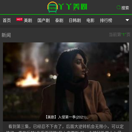
搜索
首页
美剧
国产剧
泰剧
日韩剧
电影
排行榜
爱美剧网
当前第
“1”
页
新闻
【美剧】入侵第一季(2021)..
看到第三集，已经忍不下去了，后面大逆转机会无限小，可以定