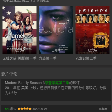
已完结
已完结
已完结
无耻之徒(美版)第一季
亢奋第一季
老友记第二季
影片评论
Modern Family Season 3
摩登家庭第三季
的短评
2011年在
美国
上映，还行目前该片在豆瓣的评分中等较好，分数
为4.6分
shu
看过
2022-09-21
16
有用