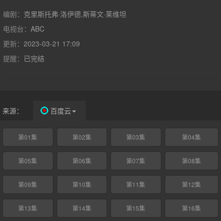
利尔TyBurrell饰）和三个子女的支持下毅然投身了希望渺茫的镇议
员竞选。克莱尔的老父亲杰（艾德·奥尼尔EdO"Neill饰）尝试以自
编剧：
克里斯托弗·洛伊德,斯蒂文·莱维坦
己的方式理解哥伦比亚妻子格劳丽亚和继子曼尼，不过事实表明文
电视台：
ABC
化差异并不容易跨越。克莱尔的弟弟米切尔（杰西·泰勒·弗格森
更新：
2023-03-21 17:09
JesseTylerFerguson饰）和同性爱人卡梅隆（艾瑞克·斯通斯崔特
EricStonestreet饰）决定再领养一名男婴，两人苦于找不到合适的
提醒：
已完结
代孕母亲，同时莉莉的教育问题也需要操心，更糟糕的是米切尔还
失业了……在以农场度假为开端的本季中，三个家庭将各自面临一
些新变化和挑战，彼此间的深入往来也将令家族纽带更为紧密。
来源：
百度云
第01集
第02集
第03集
第04集
第05集
第06集
第07集
第08集
第09集
第10集
第11集
第12集
第13集
第14集
第15集
第16集