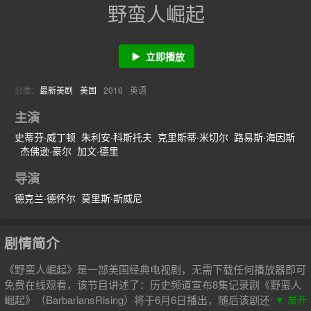
野蛮人崛起
立即播放
分类：
最新美剧
美国
2016
英语
主演
史蒂芬·威丁顿
朱利安·科斯托夫
克里斯蒂·米切尔
路易斯·海因斯
杰佛逊·豪尔
加文·德里
导演
德克兰·德怀尔
莫里斯·斯威尼
剧情简介
《野蛮人崛起》是一部美国经典电视剧，无需下载任何播放器即可
免费在线观看，该节目讲述了：历史频道宣布8集记录剧《野蛮人
崛起》（BarbariansRising）将于6月6日播出，随后该剧还会出现
▼ 展开