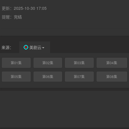
在全球185个电视市场。在美国历史频道，该剧将分四周播完。故
事描述罗马帝国的兴衰，但是从野蛮人叛军的视角来叙述。在罗马
更新：
2025-10-30 17:05
四周生活着许多崇尚野蛮暴力生活方式的部落，罗马帝国将他们统
提醒：
完结
称为「文明世界之外的野蛮人」，但是这些勇敢的男女通过英勇反
抗和史诗般的战斗改变了世界的格局——要么通过战斗获得自由，
要么死亡，没有第三条路可走。这场战斗延续了700年（注：原文
如此，历史上罗马帝国公元前27年创建，公元395年分裂，公元
476年西罗马帝国灭亡），最终摧毁了人类历史上最强大的帝国。
来源：
美剧云
具体而言，该节目详细描述了九个历史著名人物或族群的故事：九
岁就发下血誓要毁灭罗马帝国的汉尼拔将军（Hannibal），从奴隶
第01集
第02集
第03集
第04集
到将军并主导野蛮人起义的斯巴达克斯（Spartacus），领导不列
颠人反抗罗马帝国侵略者的凯尔特「战士女王」布狄卡
第05集
第06集
第07集
第08集
（Boudica），日耳曼部族首领、「被偷走的德国之子」阿米尼乌
斯（Arminius），来自东方的匈奴王阿提拉（Attila），被罗马帝国
背叛的勇武部落哥特人（Goths），曾经攻入罗马城的西哥特人，
曾大败罗马军队但又被罗马征服的鲁西塔尼亚人，在罗马帝国覆灭
之后洗劫罗马城并严重破坏古文物的日耳曼部落汪达尔人
（Vandals）。