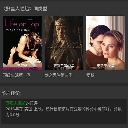
《野蛮人崛起》同类型
已完结
更新至第07集
更新至12集
顶级生活第一季
龙之家族第三季
爱我
影片评论
野蛮人崛起
的短评
2016年在
美国
上映，还行目前该片在豆瓣的评分中等较好，分数
为3.0分