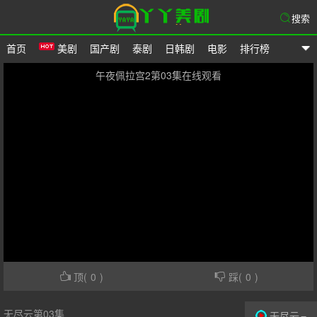
搜索
首页
美剧
国产剧
泰剧
日韩剧
电影
排行榜
爱美剧网
午夜佩拉宫2第03集在线观看
顶(
0
)
踩(
0
)
无尽云第03集
无尽云