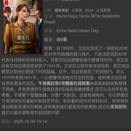
分类：
最新美剧
土耳其
2024
土耳其语
主演：
Hazal Kaya,Tansu Bi?er,Selahattin
Pasali
导演：
Emre Sahin,Nisan Dag
备注：
全8集
剧情：
在1995年，艾丝拉发现了一张她在20世
纪40年代拍摄的婴儿照片，于是决定回到40年
代去寻找她的母亲和家人。尽管艾哈迈德警告她不要篡改时间，但艾丝
拉和艾哈迈德还是来到了1941年。艾丝拉立即开始寻找母亲，而艾哈迈
德意识到他们制造了时间裂缝。此外，哈立德发现了时间旅行，并从
1919年来到1941年，一心想要寻找他对艾丝拉的爱。他的再次出现将
会带来更多的混乱。
午夜佩拉宫2完整版在线观看
由爱美剧网收集整理
于网络，并免费提供
午夜佩拉宫2
在线高清播放模式,还可以支持手机免
费看，不需要下载播放器，方便广大影迷。这里有搞笑的、可以舒缓压
力增添快乐的喜剧片和综艺节目，有好看的动作片和科幻片、有经典的
港台剧和浪漫的日韩剧,还有美剧迷们最喜欢的欧美剧,请记住
爱美剧网
,
我们以最丰富影视节目回馈大家!
更新：
2025-10-30 19:14