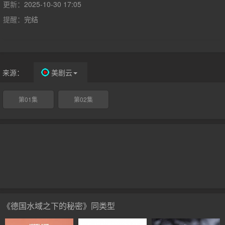
的大西洋鲟，在人类看不见的地下世界中，一个多元化、多样性的
更新：
2025-10-30 17:05
生态系统靠着弱肉强食的自然规律，进行着自身的系统过滤和可持
提醒：
完结
续发展。为了更平衡和更优质的水下生物圈，也为了弥补因工业发
展所带给自然界的危害，很多濒临灭绝的物种被人类重新引进并进
行更好地保护。德国，这个被众多河流、湖泊、运河及海洋点缀的
国家，又开始恢复了其自然界的生机。
来源：
美剧云
第01集
第02集
《德国水域之下的秘密》同类型