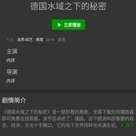
德国水域之下的秘密
立即播放
分类：
选秀/综艺
美国
2019
英语
主演
内详
导演
内详
剧情简介
《德国水域之下的秘密》是一部好看的美剧，无需下载任何播放器
即可免费在线观看，该节目讲述了：德国，这个欧洲中部重要的政
治、经济、文化十字路口，它的地下世界同样也充满生机。从阿尔
▼ 展开
卑斯山融化的雪水到艾斯巴赫河的梭鱼，从哈尔茨河的龙虾到北海