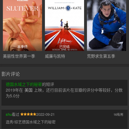
本季终
已完结
美丽性世界第一季
威廉与凯特
荒野求生第五季
影片评论
德国水域之下的秘密
的短评
2019年在
美国
上映，还行目前该片在豆瓣的评分中等较好，分数
为5.0分
shu
看过
2022-09-21
16
有用
选秀/综艺德国水域之下的秘密