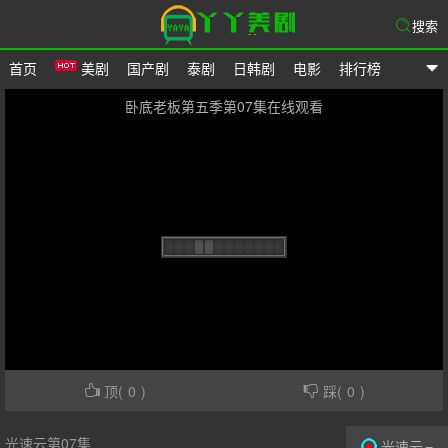
搜索
首页
美剧
国产剧
泰剧
日韩剧
电影
排行榜
爱美剧网
卧底老板第五季第07集在线观看
顶(
0
)
踩(
0
)
光速云第07集
光速云