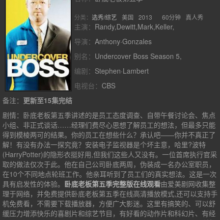
分类：
选秀/综艺
美国
2013
60分钟
真人秀
主演：
Randy,Dewitt,Mark,Keller,
导演：
Anthony·Gonzales
别名：
Undercover Boss Season 5,
编剧：
Stephen·Lambert
电视台：
CBS
备注：
更新至15集完结
剧情：
卧底老板第五季讲述的是员工态度调查、自带午餐讨论会、焦点
小组、非正式谈话……经理们费尽心思想了解员工的想法，但最多只能
得到模棱两可的结果。你的员工在想些什么？承认吧——你并不真正了
解！有没有办法一探究竟？安装电子监视器是个坏主意，哈里?波特
(HarryPotter)的隐形衣挺好用,但我们这些人又没有。一位首席执行官采
取的做法仅次于此。他在自己公司卧底两周，伪装成一名办公室职员，
在10个不同地点轮班工作。他亲耳听到了员工们的真实想法。这是一次
具有启发性的体验。
卧底老板第五季完整版在线观看
由爱美剧网收集整
理于网络，并免费提供
卧底老板第五季
在线高清播放模式,还可以支持手
机免费看，不需要下载播放器，方便广大影迷。这里有搞笑的、可以舒
缓压力增添快乐的喜剧片和综艺节目，有好看的动作片和科幻片、有经