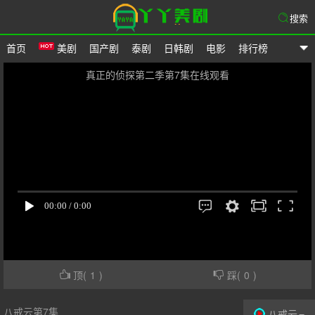
搜索
首页
美剧
国产剧
泰剧
日韩剧
电影
排行榜
爱美剧网
真正的侦探第二季第7集在线观看
顶(
1
)
踩(
0
)
八戒云第7集
八戒云