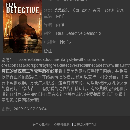
分类：
选秀/综艺
美国
2017
英语
42分钟
记录
主演：
内详
导演：
内详
别名：
Real Detective Season 2,
电视台：
Netflix
备注：
剧情：
Thisseriesblendsdocumentarystylewithdramaticre-
creationsasactorsportrayingrealdetectivesrecallthecasesthatwillhaunt
真正的侦探第二季完整版在线观看
由爱美剧网收集整理于网络，并免费
提供
真正的侦探第二季
在线高清播放模式,还可以支持手机免费看，不需
要下载播放器，方便广大影迷。这里有搞笑的、可以舒缓压力增添快乐
的喜剧片和综艺节目，有好看的动作片和科幻片、有经典的港台剧和浪
漫的日韩剧,还有美剧迷们最喜欢的欧美剧,请记住
爱美剧网
,我们以最丰
富影视节目回馈大家!
更新：
2022-06-02 08:24
关于爱美剧网
爱美剧网网址
爱美剧网使用帮助