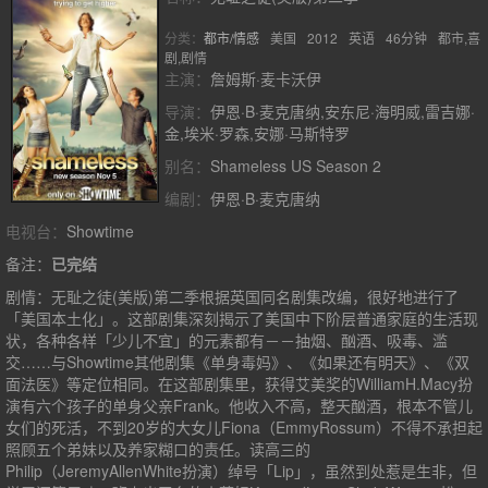
分类：
都市/情感
美国
2012
英语
46分钟
都市,喜
剧,剧情
主演：
詹姆斯·麦卡沃伊
导演：
伊恩·B·麦克唐纳,安东尼·海明威,雷吉娜·
金,埃米·罗森,安娜·马斯特罗
别名：
Shameless US Season 2
编剧：
伊恩·B·麦克唐纳
电视台：
Showtime
备注：
已完结
剧情：
无耻之徒(美版)第二季根据英国同名剧集改编，很好地进行了
「美国本土化」。这部剧集深刻揭示了美国中下阶层普通家庭的生活现
状，各种各样「少儿不宜」的元素都有－－抽烟、酗酒、吸毒、滥
交……与Showtime其他剧集《单身毒妈》、《如果还有明天》、《双
面法医》等定位相同。在这部剧集里，获得艾美奖的WilliamH.Macy扮
演有六个孩子的单身父亲Frank。他收入不高，整天酗酒，根本不管儿
女们的死活，不到20岁的大女儿Fiona（EmmyRossum）不得不承担起
照顾五个弟妹以及养家糊口的责任。读高三的
Philip（JeremyAllenWhite扮演）绰号「Lip」，虽然到处惹是生非，但