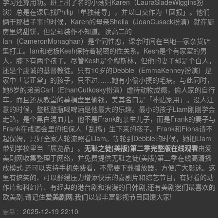
学习还算用功。班上出了名的小荡妇Karen（LauraSladeWiggins扮
演）总是在课后找Philip「单独辅导」，并以口交作为「回报」。他们
俩干那档子事的时候，Karen的母亲Sheila（JoanCusack扮演）就在厨
房里烤甜饼，但是却装作不知道。读高二的
Ian（CameronMonaghan）是个同性恋，课余时间在当地一家杂货店
里打工。Ian和老板Kesh保持着秘密的性关系。Kesh是个有家室的男
人，膝下有两个孩子。尽管Kesh是个穆斯林，但他的妻子却是个白人，
还是个虔诚的基督教徒。只有10岁的Debbie（EmmaKenney扮演）是
家中「最正常」的孩子，只不过……她有小偷小摸的毛病。与此同时，
她8岁的弟弟Carl（EthanCutkosky扮演）虐待动物成瘾，偷人家的自行
车，而且还从教堂的募捐盘里偷钱，美其名曰是「补贴家用」。没人注
意的时候，整瓶整瓶喝啤酒是他最大的乐趣。最小的孩子Liam刚刚学会
走路，是个黑白混血儿。他不是Frank的亲生儿子，而是Frank的妻子与
Frank在戒酒会里的担保人「乱搞」生下来的孩子。Frank和Fiona请不
起保姆，只好全家人轮流照看Liam。等轮到Debbie的时候，她把Liam
带到学校里当「展览品」。
无耻之徒(美版)第二季完整版在线观看
由爱
美剧网收集整理于网络，并免费提供
无耻之徒(美版)第二季
在线高清播
放模式,还可以支持手机免费看，不需要下载播放器，方便广大影迷。这
里有搞笑的、可以舒缓压力增添快乐的喜剧片和综艺节目，有好看的动
作片和科幻片、有经典的港台剧和浪漫的日韩剧,还有美剧迷们最喜欢的
欧美剧,请记住
爱美剧网
,我们以最丰富影视节目回馈大家!
更新：
2025-12-19 22:10