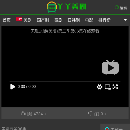
搜索
首页
美剧
国产剧
泰剧
日韩剧
电影
排行榜
爱美剧网
无耻之徒(美版)第二季第06集在线观看
顶(
4724
)
踩(
0
)
美剧云第06集
美剧云