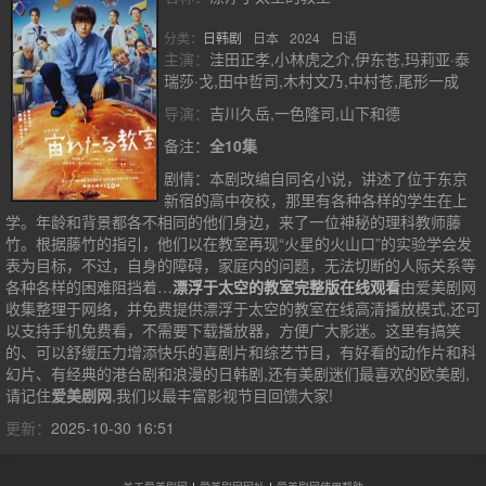
分类：
日韩剧
日本
2024
日语
主演：
洼田正孝,小林虎之介,伊东苍,玛莉亚·泰
瑞莎·戈,田中哲司,木村文乃,中村苍,尾形一成
导演：
吉川久岳,一色隆司,山下和德
备注：
全10集
剧情：
本剧改编自同名小说，讲述了位于东京
新宿的高中夜校，那里有各种各样的学生在上
学。年龄和背景都各不相同的他们身边，来了一位神秘的理科教师藤
竹。根据藤竹的指引，他们以在教室再现“火星的火山口”的实验学会发
表为目标，不过，自身的障碍，家庭内的问题，无法切断的人际关系等
各种各样的困难阻挡着…
漂浮于太空的教室完整版在线观看
由爱美剧网
收集整理于网络，并免费提供
漂浮于太空的教室
在线高清播放模式,还可
以支持手机免费看，不需要下载播放器，方便广大影迷。这里有搞笑
的、可以舒缓压力增添快乐的喜剧片和综艺节目，有好看的动作片和科
幻片、有经典的港台剧和浪漫的日韩剧,还有美剧迷们最喜欢的欧美剧,
请记住
爱美剧网
,我们以最丰富影视节目回馈大家!
更新：
2025-10-30 16:51