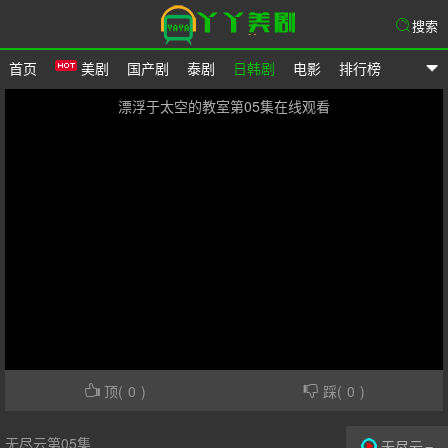
搜索
首页
美剧
国产剧
泰剧
日韩剧
电影
排行榜
爱美剧网
漂浮于太空的教室第05集在线观看
顶(
0
)
踩(
0
)
无尽云第05集
无尽云